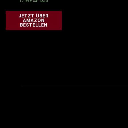
17,99
€
inkl. Mwst
JETZT ÜBER
AMAZON
BESTELLEN