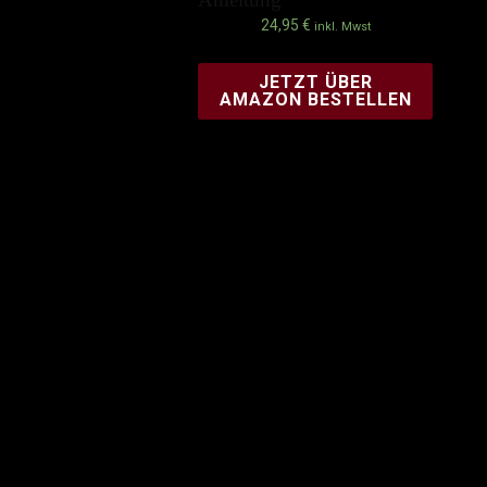
24,95
€
inkl. Mwst
JETZT ÜBER
AMAZON BESTELLEN