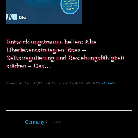
Entwicklungstrauma heilen: Alte
Überlebensstrategien lösen –
Selbstregulierung und Beziehungsfähigkeit
stärken – Das…
Amazon.de Price:
32,00
€
(as of 09/04/2023 09:10 PST-
Details
)
inkl. Mwst
&
FREE Shipping
.
Saving...
Germany
-
not available
Saving...