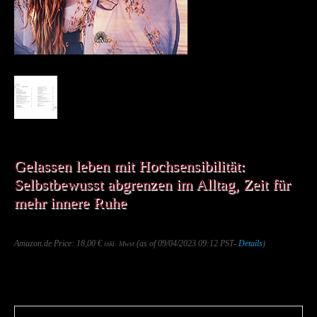
Gelassen leben mit Hochsensibilität:
Selbstbewusst abgrenzen im Alltag, Zeit für
mehr innere Ruhe
Amazon.de Price:
18,00
€
(as of 09/04/2023 09:12 PST-
Details
)
inkl. Mwst
&
FREE Shipping
.
Saving...