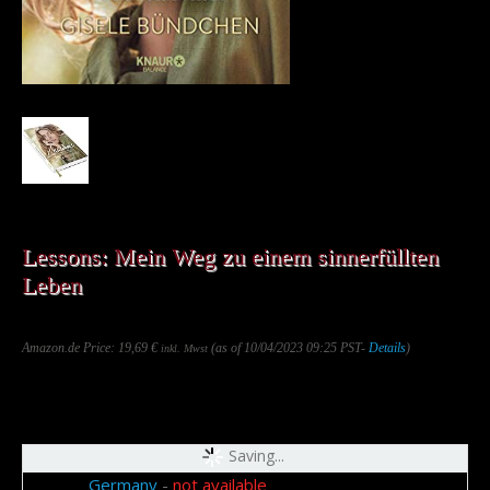
Lessons: Mein Weg zu einem sinnerfüllten
Leben
Amazon.de Price:
19,69
€
(as of 10/04/2023 09:25 PST-
Details
)
inkl. Mwst
&
FREE Shipping
.
Saving...
Germany
-
not available