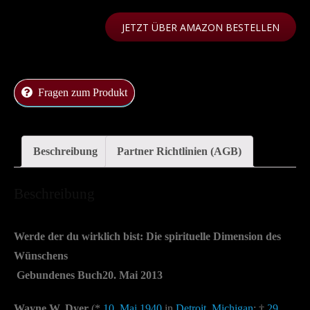
JETZT ÜBER AMAZON BESTELLEN
Fragen zum Produkt
Beschreibung
Partner Richtlinien (AGB)
Beschreibung
Werde der du wirklich bist: Die spirituelle Dimension des
Wünschens
Gebundenes Buch
20. Mai 2013
Wayne W. Dyer
(*
10. Mai
1940
in
Detroit
,
Michigan
; †
29.