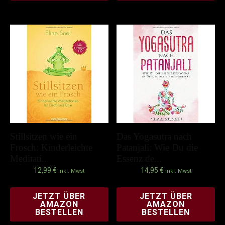
Stillsitzen wie ein
Das Yogasutra nach
Frosch: Kinderleichte
Patanjali: Wie Du die
Meditati...
Essenz de...
12,99
€
14,95
€
inkl. Mwst
inkl. Mwst
JETZT ÜBER
JETZT ÜBER
AMAZON
AMAZON
BESTELLEN
BESTELLEN