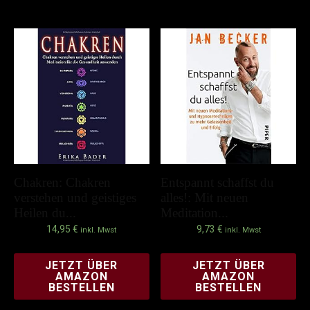
Chakren: Chakren
Entspannt schaffst du
verstehen und geistiges
alles!: Mit neuen
Heilen du...
Meditation...
14,95
€
9,73
€
inkl. Mwst
inkl. Mwst
JETZT ÜBER
JETZT ÜBER
AMAZON
AMAZON
BESTELLEN
BESTELLEN