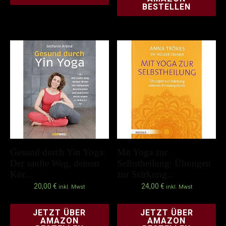
BESTELLEN
Gesund durch Yin Yoga:
Mit Yoga zur
Der sanfte Weg, deinen
Selbstheilung: Übungen
Kör...
zur Stärkung...
20,00
€
24,00
€
inkl. Mwst
inkl. Mwst
JETZT ÜBER
JETZT ÜBER
AMAZON
AMAZON