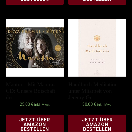
Mantra – Mit Mantra-
Handbuch Meditation:
CD: Unsere Botschaft
unter Mitarbeit von
der...
Jeremy Gr...
25,00
€
30,00
€
inkl. Mwst
inkl. Mwst
JETZT ÜBER
JETZT ÜBER
AMAZON
AMAZON
BESTELLEN
BESTELLEN