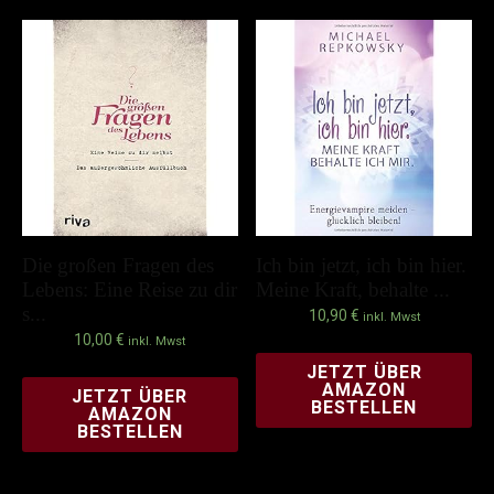
Die großen Fragen des
Ich bin jetzt, ich bin hier.
Lebens: Eine Reise zu dir
Meine Kraft, behalte ...
s...
10,90
€
inkl. Mwst
10,00
€
inkl. Mwst
JETZT ÜBER
AMAZON
JETZT ÜBER
BESTELLEN
AMAZON
BESTELLEN