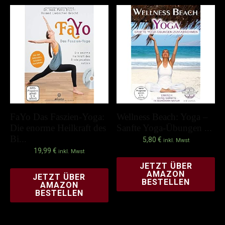
FaYo Das Faszien-Yoga:
Wellness Beach: Yoga –
Die enorme Heilkraft des
Sanfte Yoga-Übungen ...
Bi...
5,80
€
inkl. Mwst
19,99
€
inkl. Mwst
JETZT ÜBER
AMAZON
JETZT ÜBER
BESTELLEN
AMAZON
BESTELLEN