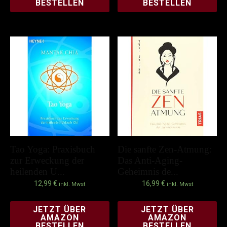
BESTELLEN
BESTELLEN
Tao Yoga: Praxisbuch
Die sanfte Zen-Atmung:
zur Erweckung der
Das Anti-Aging-
heilenden U...
Geheimnis de...
12,99
€
16,99
€
inkl. Mwst
inkl. Mwst
JETZT ÜBER
JETZT ÜBER
AMAZON
AMAZON
BESTELLEN
BESTELLEN