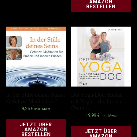
AMAZON
BESTELLEN
In der Stille deines Seins:
Der Yoga-Doc: Heilen
Geführte Meditation f...
mit Yoga – die besten
Übun...
9,26
€
inkl. Mwst
19,99
€
inkl. Mwst
JETZT ÜBER
AMAZON
JETZT ÜBER
BESTELLEN
AMAZON