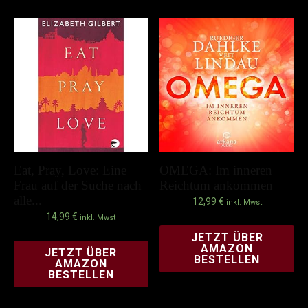
Eat, Pray, Love: Eine
OMEGA: Im inneren
Frau auf der Suche nach
Reichtum ankommen
alle...
12,99
€
inkl. Mwst
14,99
€
inkl. Mwst
JETZT ÜBER
AMAZON
JETZT ÜBER
BESTELLEN
AMAZON
BESTELLEN