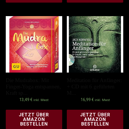
Die Mudrabox: Mit
Meditation für Anfänger:
Finger-Yoga entspannen,
+ CD mit 6 geführten
Kraft sp...
M...
13,49
€
16,99
€
inkl. Mwst
inkl. Mwst
JETZT ÜBER
JETZT ÜBER
AMAZON
AMAZON
BESTELLEN
BESTELLEN