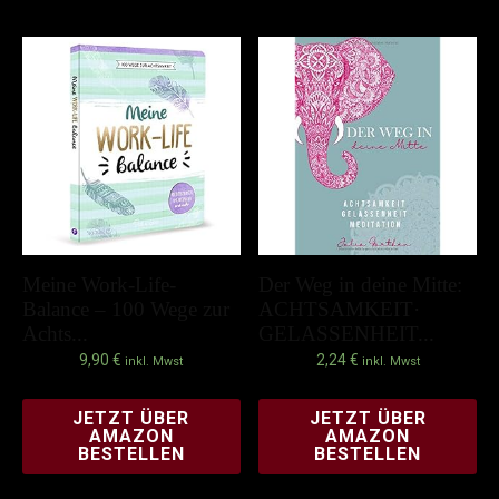
Meine Work-Life-
Der Weg in deine Mitte:
Balance – 100 Wege zur
ACHTSAMKEIT·
Achts...
GELASSENHEIT...
9,90
€
2,24
€
inkl. Mwst
inkl. Mwst
JETZT ÜBER
JETZT ÜBER
AMAZON
AMAZON
BESTELLEN
BESTELLEN